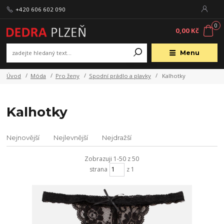
+420 606 602 090
0
0,00 Kč
Menu
Úvod
Móda
Pro ženy
Spodní prádlo a plavky
Kalhotky
Kalhotky
Nejnovější
Nejlevnější
Nejdražší
Zobrazuji 1-50 z 50
strana
z 1