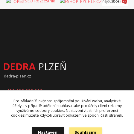
SEO Rozcestník
dedra-plzen.cz
+420 606 602 090
Pro základní funkčnost, zpříjemnění používání webu, analytické
jana.beranova@atlas.cz
účely a v případě udělení souhlasu také pro účely cílení reklamy
využíváme soubory cookies. Nastavení vlastních preferencí
cookies můžete kdykoli upravit odkazem ve spodní části stránek.
Nastavení
Souhlasím