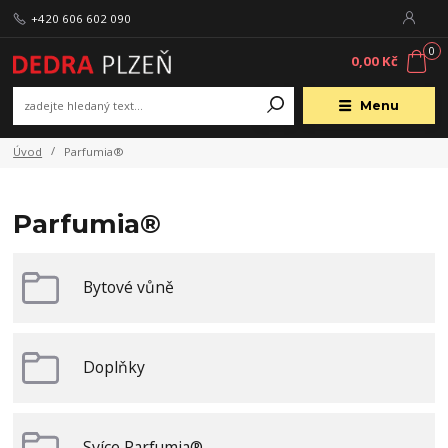
+420 606 602 090
0
0,00 Kč
Menu
Úvod
Parfumia®
Parfumia®
Bytové vůně
Doplňky
Svíce Parfumia®