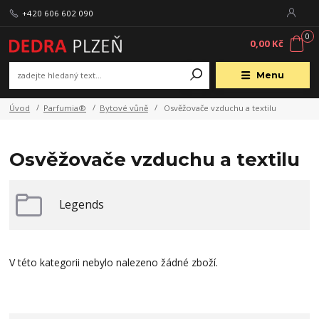
+420 606 602 090
0
0,00 Kč
Menu
Úvod
Parfumia®
Bytové vůně
Osvěžovače vzduchu a textilu
Osvěžovače vzduchu a textilu
Legends
V této kategorii nebylo nalezeno žádné zboží.