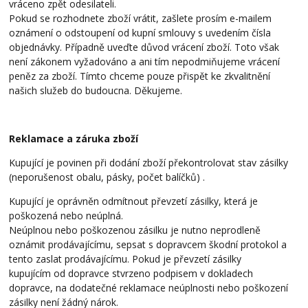
vráceno zpět odesilateli.
Pokud se rozhodnete zboží vrátit, zašlete prosím e-mailem
oznámení o odstoupení od kupní smlouvy s uvedením čísla
objednávky. Případně uveďte důvod vrácení zboží. Toto však
není zákonem vyžadováno a ani tím nepodmiňujeme vrácení
peněz za zboží. Tímto chceme pouze přispět ke zkvalitnění
našich služeb do budoucna. Děkujeme.
Reklamace a záruka zboží
Kupující je povinen při dodání zboží překontrolovat stav zásilky
(neporušenost obalu, pásky, počet balíčků) .
Kupující je oprávněn odmítnout převzetí zásilky, která je
poškozená nebo neúplná.
Neúplnou nebo poškozenou zásilku je nutno neprodleně
oznámit prodávajícímu, sepsat s dopravcem škodní protokol a
tento zaslat prodávajícímu. Pokud je převzetí zásilky
kupujícím od dopravce stvrzeno podpisem v dokladech
dopravce, na dodatečné reklamace neúplnosti nebo poškození
zásilky není žádný nárok.