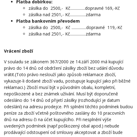
Platba dobírkou:
zásilka do 2500,- Kč................dopravné 169,-Kč
zásilka nad 2501,- Kč.................zdarma
Platba bankovním převodem
zásilka do 2500,- Kč ................dopravné 119,-Kč
zásilka nad 2501,- Kč.................zdarma
Vrácení zboží
V souladu se zákonem 367/2000 ze 14.září 2000 má kupující
právo do 14 dnů od obdržení zásilky zboží bez udání důvodu
vrátit.(Toto právo neslouží jako způsob reklamace zboží,
vykazuje-li dodané zboží vadu, postupuje kupující jako při běžné
reklamaci.) Zboží musí být v původním obalu, kompletní,
nepoškozené a bez známek užívání. Musí být doporučeně
odesláno do 14 dnů od přijetí zásilky (rozhodující je datum
odeslání) na adresu prodejce. Při splnění těchto podmínek budou
peníze za zboží včetně poštovného zaslány do 10 pracovních
dnů na adresu či na účet kupujícího. Při nesplnění výše
uvedených podmínek (např.poškozený obal apod.) nebude
prodávající odstoupení od smlouvy akceptovat a zboží bude