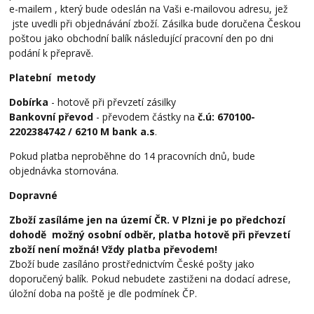
e-mailem , který bude odeslán na Vaši e-mailovou adresu, jež
jste uvedli při objednávání zboží. Zásilka bude doručena Českou
poštou jako obchodní balík následující pracovní den po dni
podání k přepravě.
Platební metody
Dobírka
- hotově při převzetí zásilky
Bankovní převod
- převodem částky na
č.ú:
670100-
2202384742 / 6210 M bank a.s
.
Pokud platba neproběhne do 14 pracovních dnů, bude
objednávka stornována.
Dopravné
Zboží zasíláme jen na území ČR. V Plzni je po předchozí
dohodě možný osobní odběr, platba hotově při převzetí
zboží není možná! Vždy platba převodem!
Zboží bude zasíláno prostřednictvím České pošty jako
doporučený balík. Pokud nebudete zastiženi na dodací adrese,
úložní doba na poště je dle podmínek ČP.