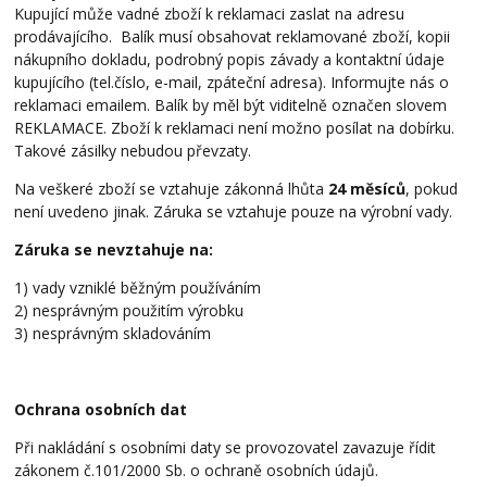
Kupující může vadné zboží k reklamaci zaslat na adresu
prodávajícího. Balík musí obsahovat reklamované zboží, kopii
nákupního dokladu, podrobný popis závady a kontaktní údaje
kupujícího (tel.číslo, e-mail, zpáteční adresa). Informujte nás o
reklamaci emailem. Balík by měl být viditelně označen slovem
REKLAMACE. Zboží k reklamaci není možno posílat na dobírku.
Takové zásilky nebudou převzaty.
Na veškeré zboží se vztahuje zákonná lhůta
24 měsíců
, pokud
není uvedeno jinak. Záruka se vztahuje pouze na výrobní vady.
Záruka se nevztahuje na:
1) vady vzniklé běžným používáním
2) nesprávným použitím výrobku
3) nesprávným skladováním
Ochrana osobních dat
Při nakládání s osobními daty se provozovatel zavazuje řídit
zákonem č.101/2000 Sb. o ochraně osobních údajů.