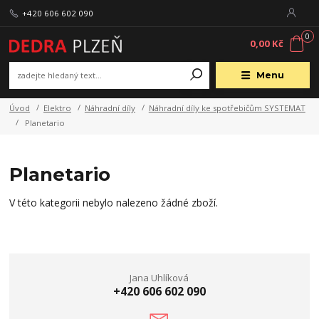
+420 606 602 090
0
0,00 Kč
Menu
Úvod
Elektro
Náhradní díly
Náhradní díly ke spotřebičům SYSTEMAT
Planetario
Planetario
V této kategorii nebylo nalezeno žádné zboží.
Jana Uhlíková
+420 606 602 090