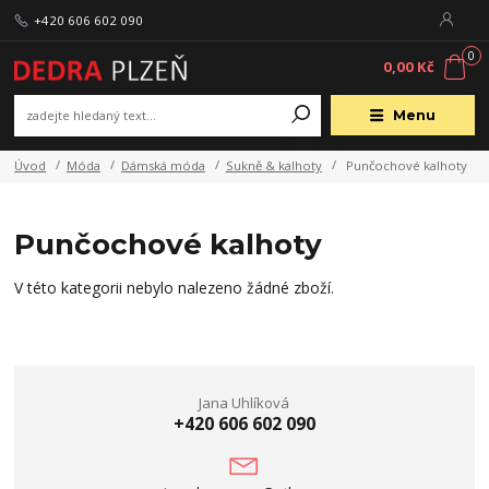
+420 606 602 090
0
0,00 Kč
Menu
Úvod
Móda
Dámská móda
Sukně & kalhoty
Punčochové kalhoty
Punčochové kalhoty
V této kategorii nebylo nalezeno žádné zboží.
Jana Uhlíková
+420 606 602 090