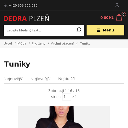
+420 606 602 090
0
0,00 Kč
Menu
Úvod
Móda
Pro ženy
Vrchní ošacení
Tuniky
Tuniky
Nejnovější
Nejlevnější
Nejdražší
Zobrazuji 1-16 z 16
strana
z 1