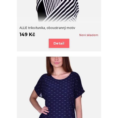
ALLIE triko/tunika, oboustranný motiv
149 Kč
Není skladem
Detail