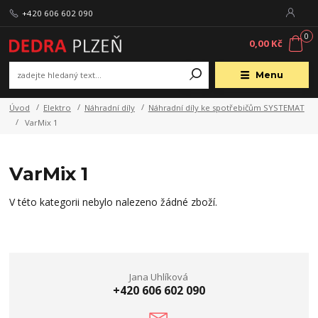
+420 606 602 090
0
0,00 Kč
Menu
Úvod
Elektro
Náhradní díly
Náhradní díly ke spotřebičům SYSTEMAT
VarMix 1
VarMix 1
V této kategorii nebylo nalezeno žádné zboží.
Jana Uhlíková
+420 606 602 090