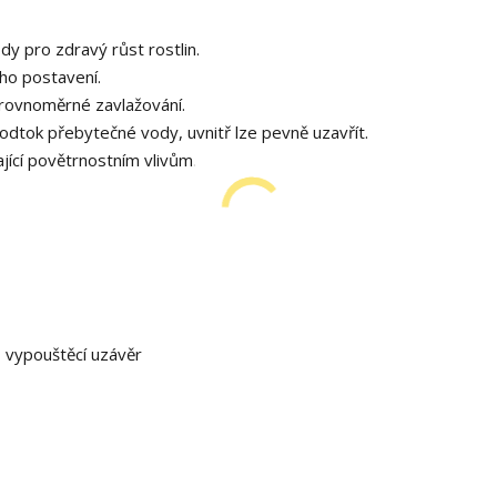
y pro zdravý růst rostlin.
ho postavení.
 rovnoměrné zavlažování.
 odtok přebytečné vody, uvnitř lze pevně uzavřít.
ající povětrnostním vlivům.
, vypouštěcí uzávěr