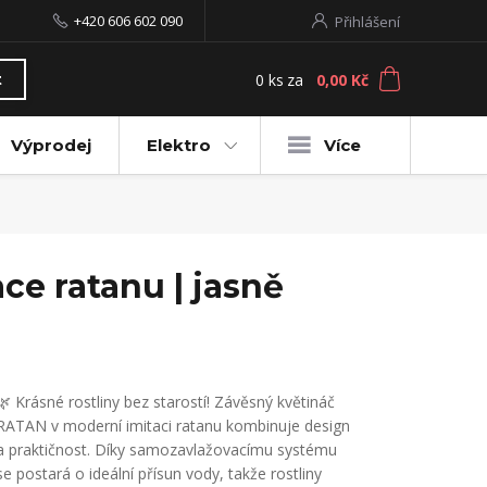
+420 606 602 090
Přihlášení
0
ks
za
0,00 Kč
t
Výprodej
Elektro
Více
ce ratanu | jasně
🌿 Krásné rostliny bez starostí! Závěsný květináč
RATAN v moderní imitaci ratanu kombinuje design
a praktičnost. Díky samozavlažovacímu systému
se postará o ideální přísun vody, takže rostliny