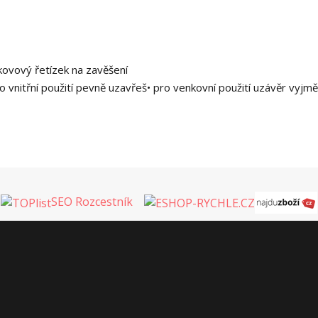
kovový řetízek na zavěšení
o vnitřní použití pevně uzavřeš• pro venkovní použití uzávěr vyjmě
SEO Rozcestník