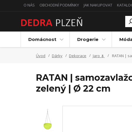
O NÁS
OBCHODNÍ PODMÍNKY
JAK NAKUPOVAT
KATALO
Domácnost
Drogerie
Mód
Úvod
Dárky
Dekorace
Jaro 🌷
RATAN | sam
RATAN | samozavlažov
zelený | Ø 22 cm