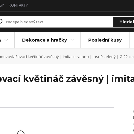
GY
KONTAKTY
Hleda
a
Dekorace a hračky
Poslední kusy
ozavlažovací květináč závěsný | imitace ratanu | jasně zelený | Ø 22 cm
ací květináč závěsný | imita