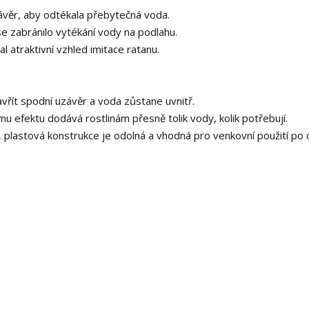
věr, aby odtékala přebytečná voda.
se zabránilo vytékání vody na podlahu.
l atraktivní vzhled imitace ratanu.
zavřít spodní uzávěr a voda zůstane uvnitř.
mu efektu dodává rostlinám přesně tolik vody, kolik potřebují.
, plastová konstrukce je odolná a vhodná pro venkovní použití po 