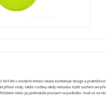
áč RATAN v moderní imitaci ratanu kombinuje design a praktičnost.
 přísun vody, takže rostliny nikdy nebudou trpět suchem ani přel
řetízkem nebo jej jednoduše postavit na podložku. Hodí se na te