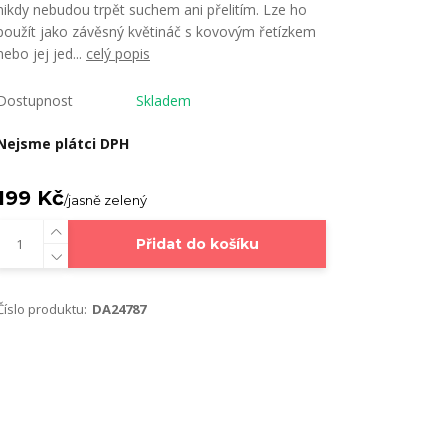
nikdy nebudou trpět suchem ani přelitím. Lze ho
použít jako závěsný květináč s kovovým řetízkem
nebo jej jed...
celý popis
Dostupnost
Skladem
Nejsme plátci DPH
199 Kč
/
jasně zelený
Přidat do košíku
Číslo produktu:
DA24787