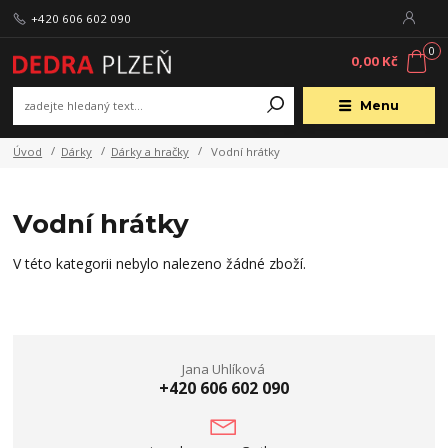
+420 606 602 090
0
0,00 Kč
Menu
Úvod
Dárky
Dárky a hračky
Vodní hrátky
Vodní hrátky
V této kategorii nebylo nalezeno žádné zboží.
Jana Uhlíková
+420 606 602 090