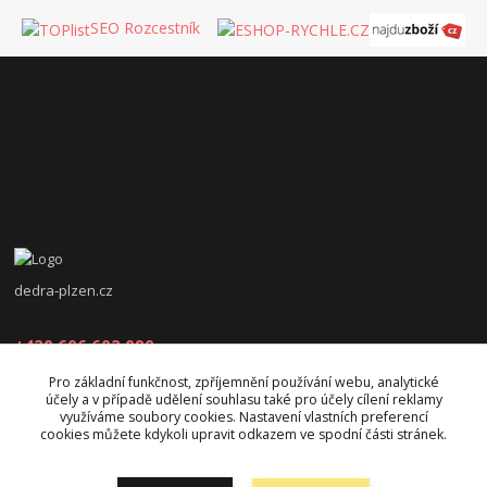
SEO Rozcestník
dedra-plzen.cz
+420 606 602 090
Pro základní funkčnost, zpříjemnění používání webu, analytické
jana.beranova@atlas.cz
účely a v případě udělení souhlasu také pro účely cílení reklamy
využíváme soubory cookies. Nastavení vlastních preferencí
cookies můžete kdykoli upravit odkazem ve spodní části stránek.