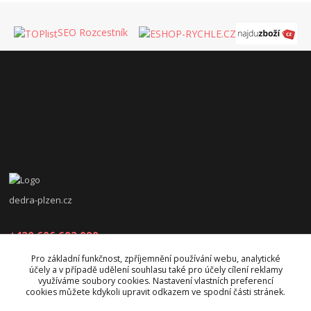
SEO Rozcestník
dedra-plzen.cz
+420 606 602 090
Pro základní funkčnost, zpříjemnění používání webu, analytické
jana.beranova@atlas.cz
účely a v případě udělení souhlasu také pro účely cílení reklamy
využíváme soubory cookies. Nastavení vlastních preferencí
cookies můžete kdykoli upravit odkazem ve spodní části stránek.