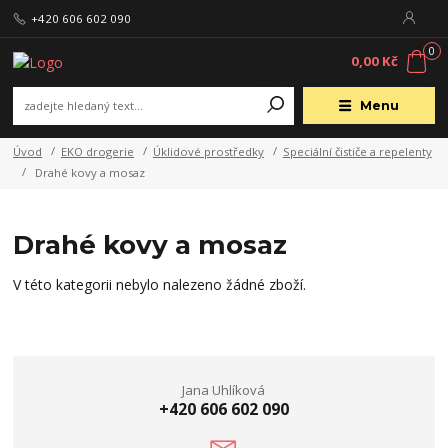
+420 606 602 090
0
0,00 Kč
Menu
Úvod
EKO drogerie
Úklidové prostředky
Speciální čističe a repelenty
Drahé kovy a mosaz
Drahé kovy a mosaz
V této kategorii nebylo nalezeno žádné zboží.
Jana Uhlíková
+420 606 602 090