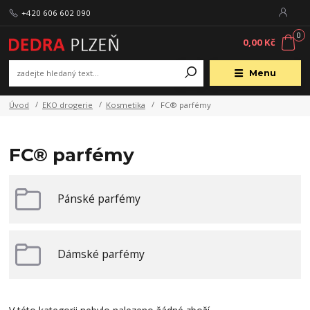
+420 606 602 090
0
0,00 Kč
Menu
Úvod
EKO drogerie
Kosmetika
FC® parfémy
FC® parfémy
Pánské parfémy
Dámské parfémy