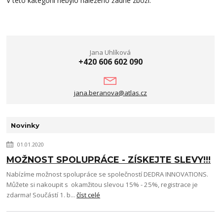
V této kategorii nebylo nalezeno žádné zboží.
Jana Uhlíková
+420 606 602 090
jana.beranova@atlas.cz
Novinky
01.01.2020
MOŽNOST SPOLUPRÁCE - ZÍSKEJTE SLEVY!!!
Nabízíme možnost spolupráce se společností DEDRA INNOVATIONS.
Můžete si nakoupit s okamžitou slevou 15% - 25%, registrace je
zdarma! Součástí 1. b...
číst celé