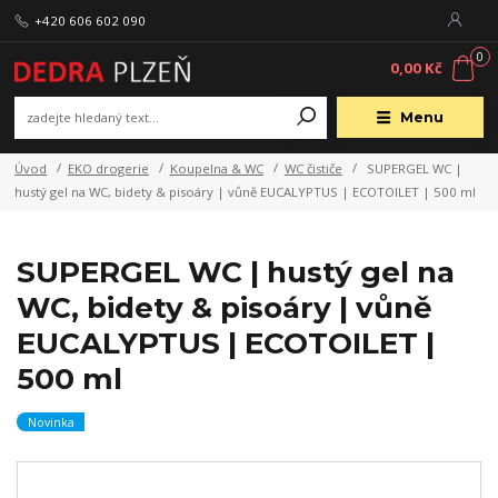
+420 606 602 090
0
0,00 Kč
Menu
Úvod
EKO drogerie
Koupelna & WC
WC čističe
SUPERGEL WC |
hustý gel na WC, bidety & pisoáry | vůně EUCALYPTUS | ECOTOILET | 500 ml
SUPERGEL WC | hustý gel na
WC, bidety & pisoáry | vůně
EUCALYPTUS | ECOTOILET |
500 ml
Novinka