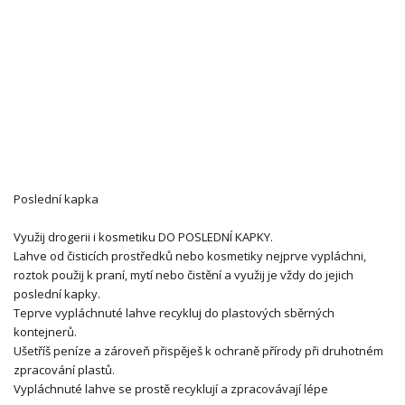
Poslední kapka
Využij drogerii i kosmetiku DO POSLEDNÍ KAPKY.
Lahve od čisticích prostředků nebo kosmetiky nejprve vypláchni,
roztok použij k praní, mytí nebo čistění a využij je vždy do jejich
poslední kapky.
Teprve vypláchnuté lahve recykluj do plastových sběrných
kontejnerů.
Ušetříš peníze a zároveň přispěješ k ochraně přírody při druhotném
zpracování plastů.
Vypláchnuté lahve se prostě recyklují a zpracovávají lépe