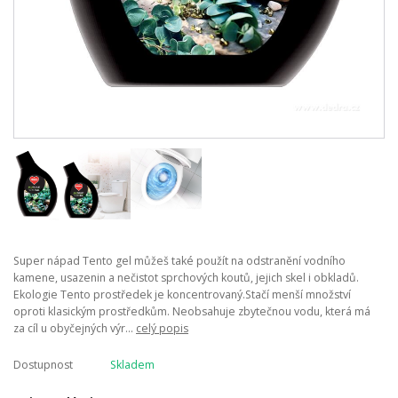
Super nápad Tento gel můžeš také použít na odstranění vodního
kamene, usazenin a nečistot sprchových koutů, jejich skel i obkladů.
Ekologie Tento prostředek je koncentrovaný.Stačí menší množství
oproti klasickým prostředkům. Neobsahuje zbytečnou vodu, která má
za cíl u obyčejných výr...
celý popis
Dostupnost
Skladem