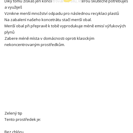
Díky tomu získáš jen koncetrovanou sílu, kterou skutečně potřebuješ
a využiješ
Vznikne menší množství odpadu pro následnou recyklaci plastů
Na zabalení našeho koncetrátu stačí menší obal.
Menší obal při přepravě k tobě vyprodukuje méně emisí výfukových
plynů
Zabere méně místa v domácnosti oproti klasickým
nekoncentrovaným prostředkům.
Zelený tip
Tento prostředek je:
Bez chlóru.