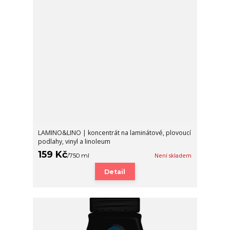
LAMINO&LINO | koncentrát na laminátové, plovoucí
podlahy, vinyl a linoleum
159 Kč
/
750 ml
Není skladem
Detail