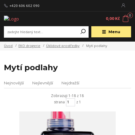
+420 606 602 090
0
0,00 Kč
Menu
Úvod
EKO drogerie
Úklidové prostředky
Mytí podlahy
Mytí podlahy
Nejnovější
Nejlevnější
Nejdražší
Zobrazuji 1-18 z 18
strana
z 1