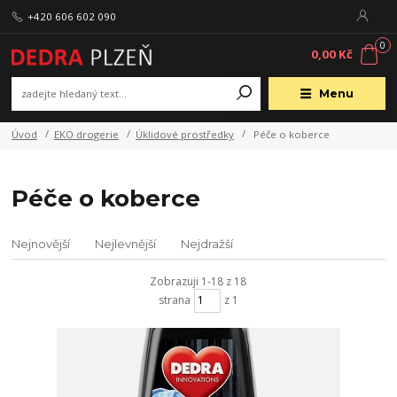
+420 606 602 090
0
0,00 Kč
Menu
Úvod
EKO drogerie
Úklidové prostředky
Péče o koberce
Péče o koberce
Nejnovější
Nejlevnější
Nejdražší
Zobrazuji 1-18 z 18
strana
z 1