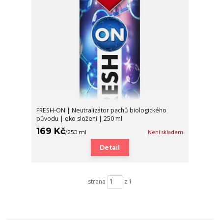
FRESH-ON | Neutralizátor pachů biologického
původu | eko složení | 250 ml
169 Kč
/
250 ml
Není skladem
Detail
strana
z 1