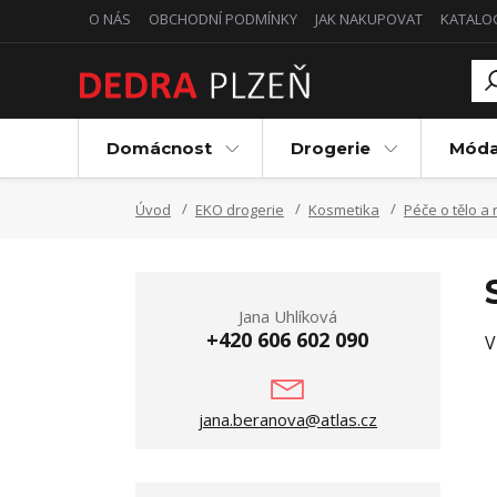
O NÁS
OBCHODNÍ PODMÍNKY
JAK NAKUPOVAT
KATALO
Domácnost
Drogerie
Mód
Úvod
EKO drogerie
Kosmetika
Péče o tělo a 
Jana Uhlíková
+420 606 602 090
V
jana.beranova@atlas.cz