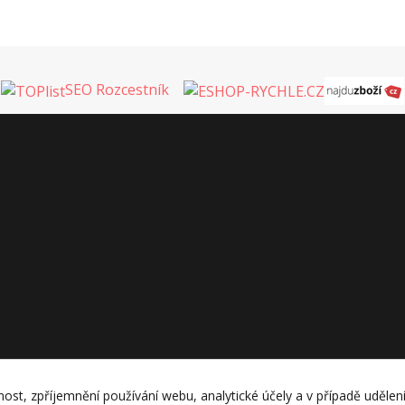
SEO Rozcestník
nost, zpříjemnění používání webu, analytické účely a v případě udělen