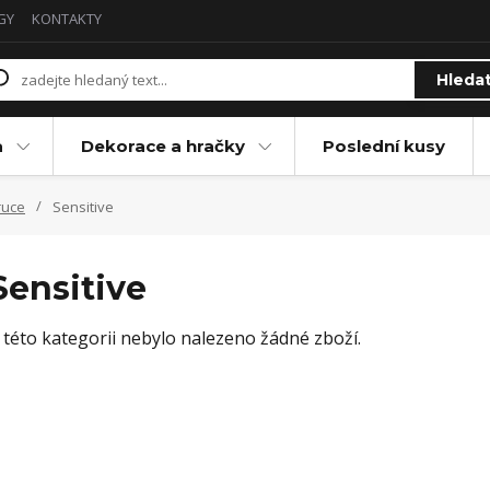
GY
KONTAKTY
Hleda
a
Dekorace a hračky
Poslední kusy
ruce
Sensitive
Sensitive
 této kategorii nebylo nalezeno žádné zboží.