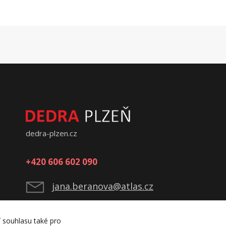
dedra-plzen.cz
+420 606 602 090
jana.beranova@atlas.cz
í souhlasu také pro