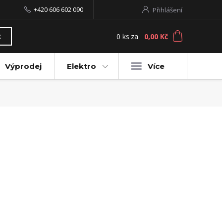
+420 606 602 090
Přihlášení
0
ks
za
0,00 Kč
t
Výprodej
Elektro
Více