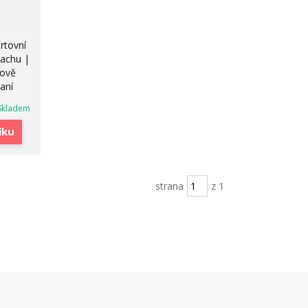
rtovní
pachu |
ově
raní
Skladem
íku
strana
z 1