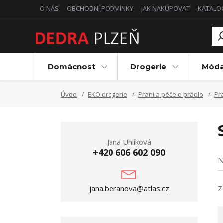
O NÁS
OBCHODNÍ PODMÍNKY
JAK NAKUPOVAT
KATALO
Domácnost
Drogerie
Mód
Úvod
EKO drogerie
Praní a péče o prádlo
Pr
Jana Uhlíková
+420 606 602 090
N
jana.beranova@atlas.cz
Z