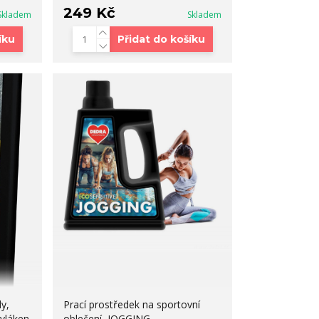
249 Kč
Skladem
Skladem
íku
Přidat do košíku
y,
Prací prostředek na sportovní
 vláken
oblečení, JOGGING