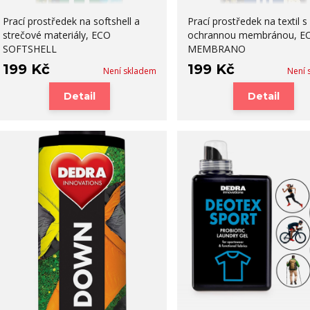
Prací prostředek na softshell a
Prací prostředek na textil s
strečové materiály, ECO
ochrannou membránou, E
SOFTSHELL
MEMBRANO
199 Kč
199 Kč
Není skladem
Není 
Detail
Detail