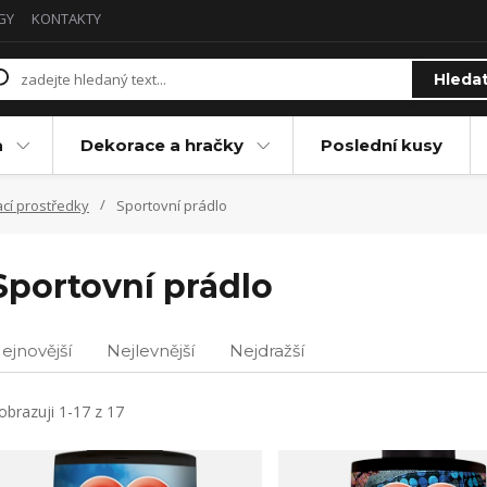
GY
KONTAKTY
Hleda
a
Dekorace a hračky
Poslední kusy
ací prostředky
Sportovní prádlo
Sportovní prádlo
ejnovější
Nejlevnější
Nejdražší
obrazuji 1-17 z 17