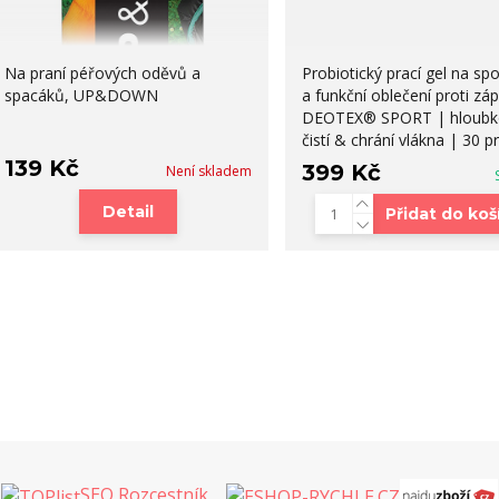
Na praní péřových oděvů a
Probiotický prací gel na spo
spacáků, UP&DOWN
a funkční oblečení proti zá
DEOTEX® SPORT | hloubk
čistí & chrání vlákna | 30 p
139 Kč
399 Kč
Není skladem
Detail
Přidat do koš
SEO Rozcestník