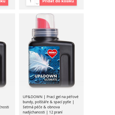
íku
Přidat do košíku
UP&DOWN | Prací gel na péřové
bundy, polštáře & spací pytle |
čnosti
šetrná péče & obnova
nadýchanosti | 12 praní