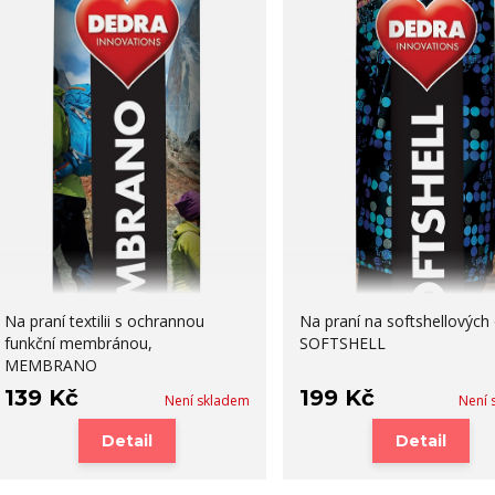
Na praní textilii s ochrannou
Na praní na softshellových
funkční membránou,
SOFTSHELL
MEMBRANO
139 Kč
199 Kč
Není skladem
Není 
Detail
Detail