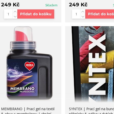
249 Kč
249 Kč
Skladem
Přidat do košíku
Přidat do koš
MEMBRANO | Prací gel na textil
SYNTEX | Prací gel na bund
& obuv s membránou | chrání
přikrývky & oděvy z dutých