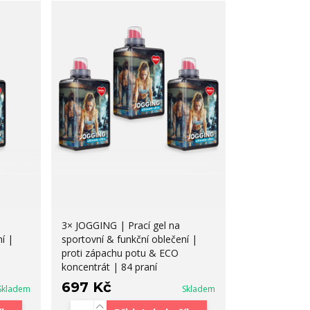
3× JOGGING | Prací gel na
í |
sportovní & funkční oblečení |
proti zápachu potu & ECO
koncentrát | 84 praní
697 Kč
Skladem
Skladem