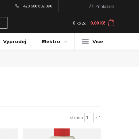
+420 606 602 090
Přihlášení
0
ks
za
0,00 Kč
t
Výprodej
Elektro
Více
strana
z 1