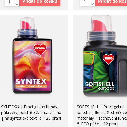
Přidat do košíku
Přidat do koš
SYNTEX® | Prací gel na bundy,
SOFTSHELL | Prací gel na
přikrývky, polštáře & dutá vlákna
softshell, fleece & strečové
| na syntetické textilie | 20 praní
materiály | zachování funk
& ECO péče | 12 praní