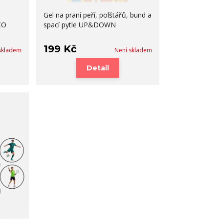
Gel na praní peří, polštářů, bund a
CO
spací pytle UP&DOWN
199 Kč
skladem
Není skladem
Detail