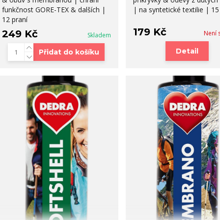
funkčnost GORE-TEX & dalších |
| na syntetické textilie | 15
12 praní
179 Kč
249 Kč
Není 
Skladem
Detail
Přidat do košíku