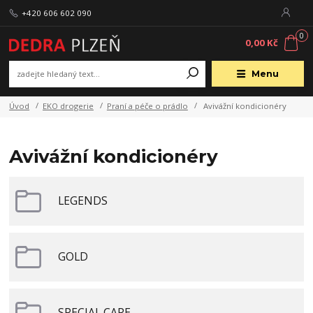
+420 606 602 090
0
0,00 Kč
Menu
Úvod
EKO drogerie
Praní a péče o prádlo
Avivážní kondicionéry
Avivážní kondicionéry
LEGENDS
GOLD
SPECIAL CARE