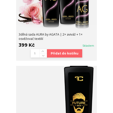
3dílná sada AURA by AGATA | 2× aviváž + 1×
osvěžovač textilií
399 Kč
Skladem
Přidat do košíku