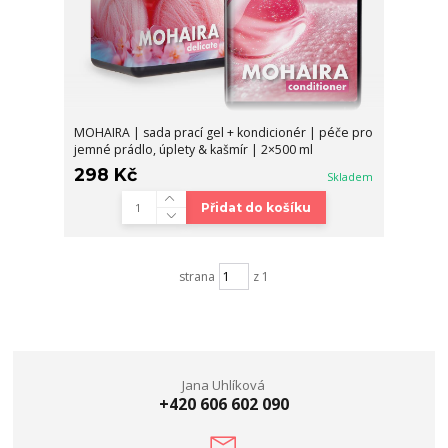
MOHAIRA | sada prací gel + kondicionér | péče pro
jemné prádlo, úplety & kašmír | 2×500 ml
298 Kč
Skladem
Přidat do košíku
strana
z 1
Jana Uhlíková
+420 606 602 090