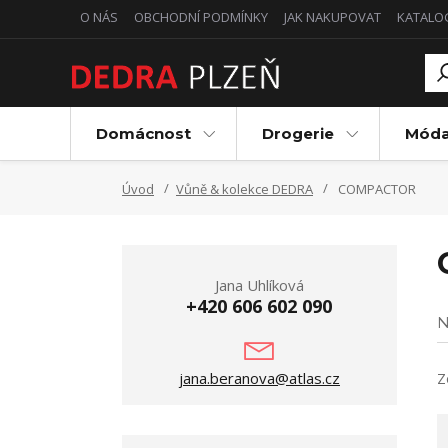
O NÁS
OBCHODNÍ PODMÍNKY
JAK NAKUPOVAT
KATALO
Domácnost
Drogerie
Mód
Úvod
Vůně & kolekce DEDRA
COMPACTOR
Jana Uhlíková
+420 606 602 090
N
jana.beranova@atlas.cz
Z