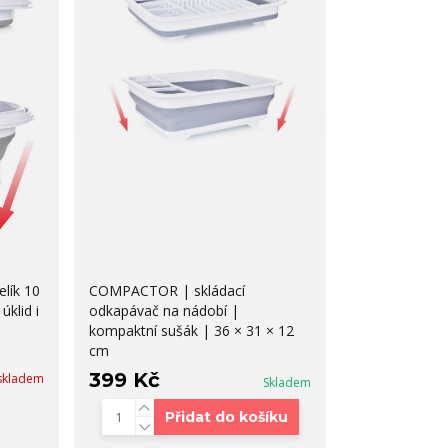
lík 10
COMPACTOR | skládací
úklid i
odkapávač na nádobí |
kompaktní sušák | 36 × 31 × 12
cm
399 Kč
skladem
Skladem
Přidat do košíku