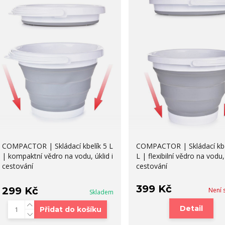
COMPACTOR | Skládací kbelík 5 L
COMPACTOR | Skládací kbe
| kompaktní vědro na vodu, úklid i
L | flexibilní vědro na vodu, 
cestování
cestování
399 Kč
299 Kč
Není 
Skladem
Detail
Přidat do košíku