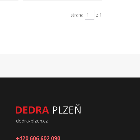
strana
z 1
dedra-plzen.cz
+420 606 602 090