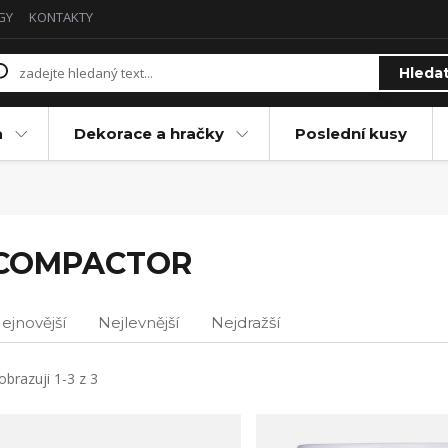
GY
KONTAKTY
Hleda
a
Dekorace a hračky
Poslední kusy
COMPACTOR
ejnovější
Nejlevnější
Nejdražší
obrazuji 1-3 z 3