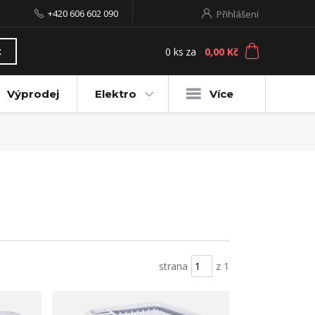
+420 606 602 090
Přihlášení
0
ks
za
0,00 Kč
t
Výprodej
Elektro
Více
strana
z 1