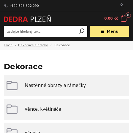
+420 606 602 090
0
0,00 Kč
Menu
Úvod
Dekorace a hračky
Dekorace
Dekorace
Nástěnné obrazy a rámečky
Věnce, květináče
Vánoce