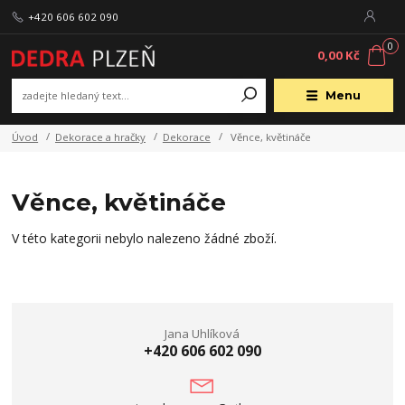
+420 606 602 090
0
0,00 Kč
Menu
Úvod
Dekorace a hračky
Dekorace
Věnce, květináče
Věnce, květináče
V této kategorii nebylo nalezeno žádné zboží.
Jana Uhlíková
+420 606 602 090