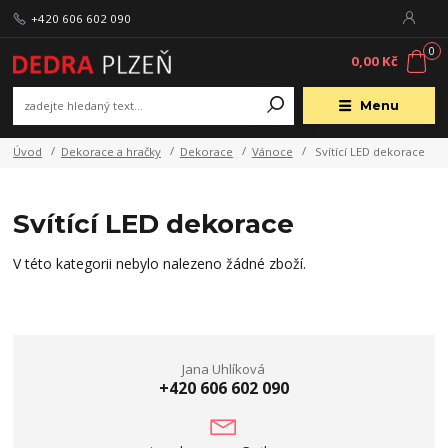
+420 606 602 090
0
0,00 Kč
Menu
Úvod
Dekorace a hračky
Dekorace
Vánoce
Svítící LED dekorace
Svítící LED dekorace
V této kategorii nebylo nalezeno žádné zboží.
Jana Uhlíková
+420 606 602 090