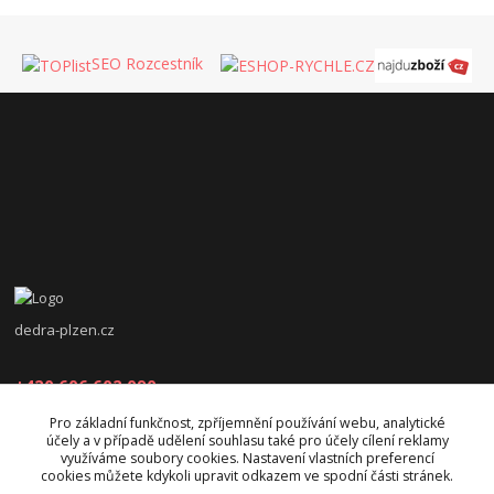
SEO Rozcestník
dedra-plzen.cz
+420 606 602 090
Pro základní funkčnost, zpříjemnění používání webu, analytické
jana.beranova@atlas.cz
účely a v případě udělení souhlasu také pro účely cílení reklamy
využíváme soubory cookies. Nastavení vlastních preferencí
cookies můžete kdykoli upravit odkazem ve spodní části stránek.