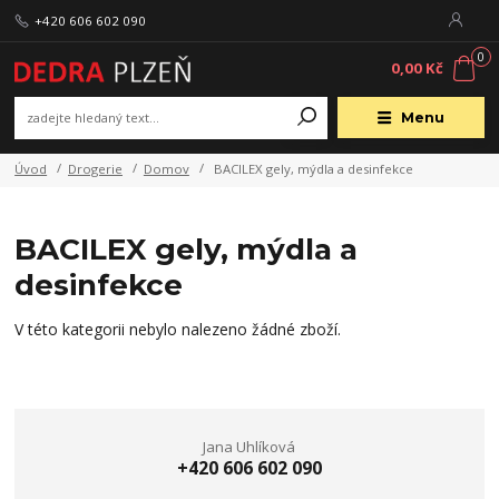
+420 606 602 090
0
0,00 Kč
Menu
Úvod
Drogerie
Domov
BACILEX gely, mýdla a desinfekce
BACILEX gely, mýdla a
desinfekce
V této kategorii nebylo nalezeno žádné zboží.
Jana Uhlíková
+420 606 602 090