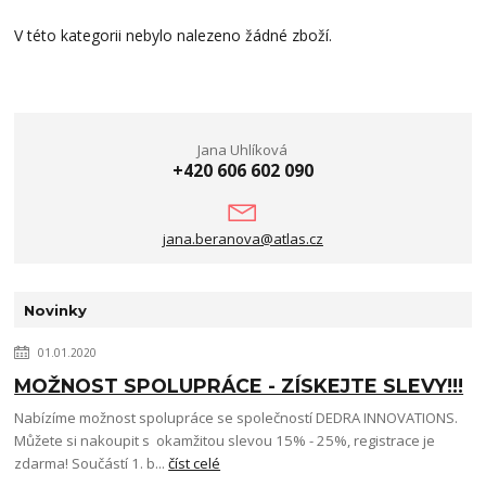
V této kategorii nebylo nalezeno žádné zboží.
Jana Uhlíková
+420 606 602 090
jana.beranova@atlas.cz
Novinky
01.01.2020
MOŽNOST SPOLUPRÁCE - ZÍSKEJTE SLEVY!!!
Nabízíme možnost spolupráce se společností DEDRA INNOVATIONS.
Můžete si nakoupit s okamžitou slevou 15% - 25%, registrace je
zdarma! Součástí 1. b...
číst celé