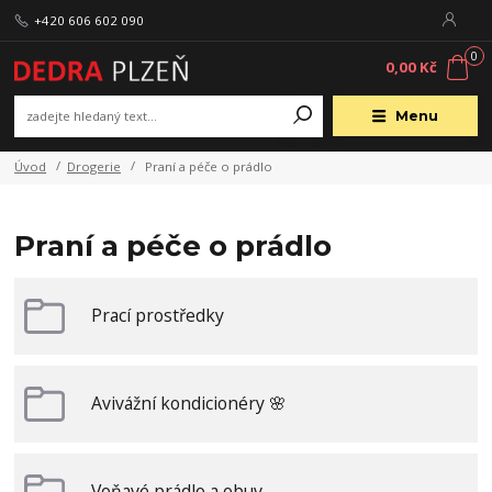
+420 606 602 090
0
0,00 Kč
Menu
Úvod
Drogerie
Praní a péče o prádlo
Praní a péče o prádlo
Prací prostředky
Avivážní kondicionéry 🌸
Voňavé prádlo a obuv