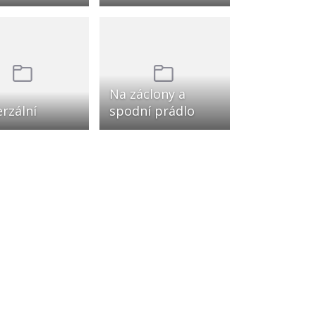
Na záclony a
rzální
spodní prádlo