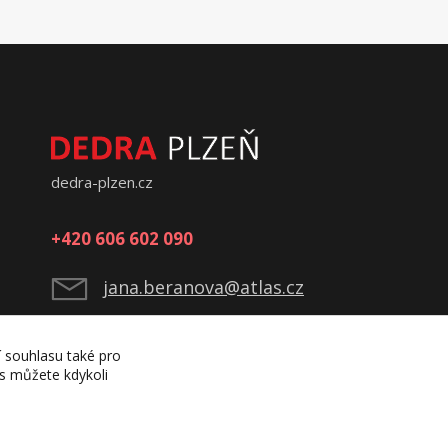
dedra-plzen.cz
+420 606 602 090
jana.beranova@atlas.cz
í souhlasu také pro
es můžete kdykoli