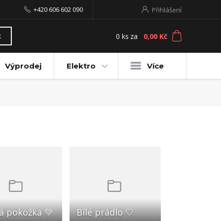
+420 606 602 090
Přihlášení
0
ks
za
0,00 Kč
t
Výprodej
Elektro
Více
vá pokožka 💚
Bílé prádlo 🤍