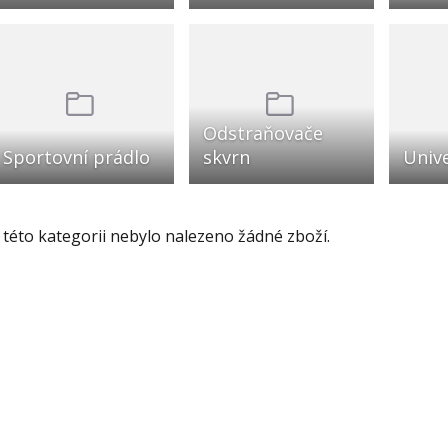
Odstraňovače
Sportovní prádlo
skvrn
Unive
 této kategorii nebylo nalezeno žádné zboží.