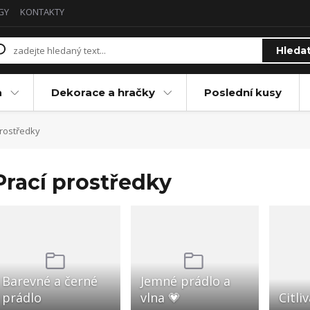
GY
KONTAKTY
Hleda
a
Dekorace a hračky
Poslední kusy
prostředky
Prací prostředky
Barevné a černé
Jemné prádlo a
prádlo
vlna 💗
Citli