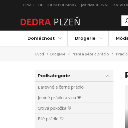
O NÁS
OBCHODNÍ PODMÍNKY
JAK NAKUPOVAT
KATALO
Domácnost
Drogerie
Mód
Úvod
Drogerie
Praní a péče o prádlo
Prací 
Podkategorie
Barevné a černé prádlo
Jemné prádlo a vlna 💗
Citlivá pokožka 💚
Bílé prádlo 🤍