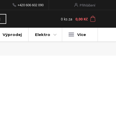
+420 606 602 090
Přihlášení
0
ks
za
0,00 Kč
t
Výprodej
Elektro
Více