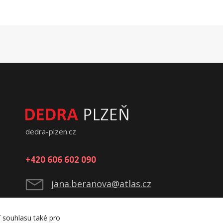
dedra-plzen.cz
+420 606 602 090
jana.beranova@atlas.cz
í souhlasu také pro