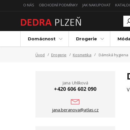
O NÁS
OBCHODNÍ PODMÍNKY
JAK NAKUPOVAT
KATALO
Domácnost
Drogerie
Mód
Úvod
Drogerie
Kosmetika
Dámská hygiena
Jana Uhlíková
+420 606 602 090
V
jana.beranova@atlas.cz