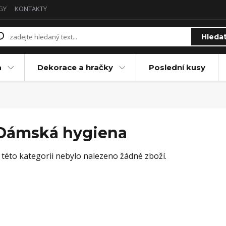
GY
KONTAKTY
Hleda
a
Dekorace a hračky
Poslední kusy
Dámská hygiena
 této kategorii nebylo nalezeno žádné zboží.