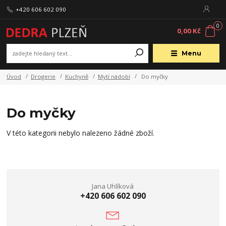
+420 606 602 090
0
0,00 Kč
Menu
Úvod
Drogerie
Kuchyně
Mytí nádobí
Do myčky
Do myčky
V této kategorii nebylo nalezeno žádné zboží.
Jana Uhlíková
+420 606 602 090