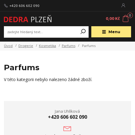
+420 606 602 090
0
0,00 Kč
Menu
Úvod
Drogerie
Kosmetika
Parfums
Parfums
Parfums
V této kategorii nebylo nalezeno žádné zboží.
Jana Uhlíková
+420 606 602 090