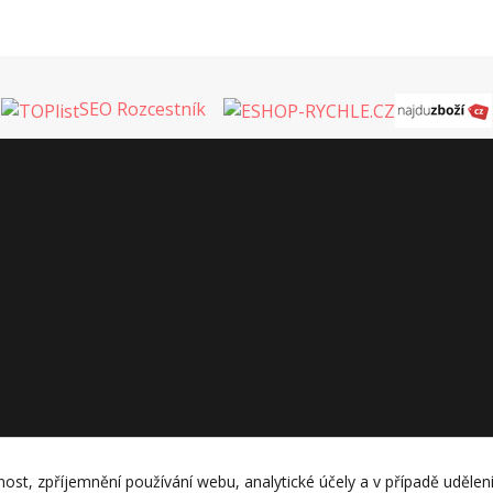
SEO Rozcestník
nost, zpříjemnění používání webu, analytické účely a v případě udělen