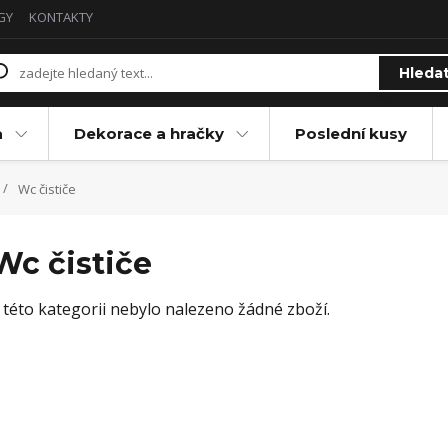
GY
KONTAKTY
Hleda
a
Dekorace a hračky
Poslední kusy
Wc čističe
Wc čističe
 této kategorii nebylo nalezeno žádné zboží.