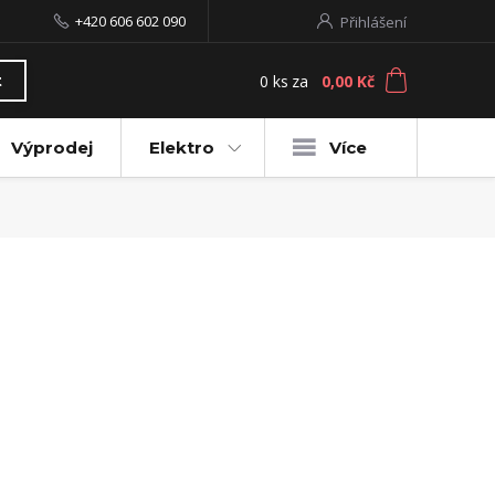
+420 606 602 090
Přihlášení
0
ks
za
0,00 Kč
t
Výprodej
Elektro
Více