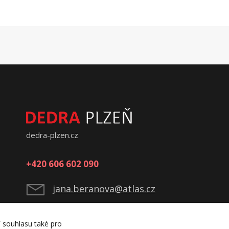
dedra-plzen.cz
+420 606 602 090
jana.beranova@atlas.cz
í souhlasu také pro