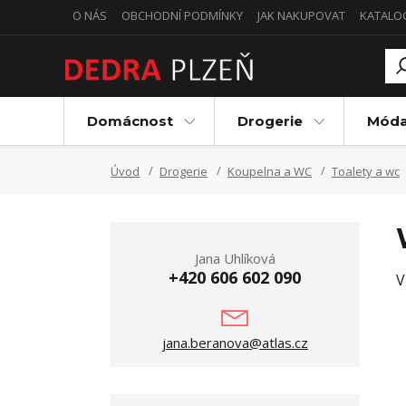
O NÁS
OBCHODNÍ PODMÍNKY
JAK NAKUPOVAT
KATALO
Domácnost
Drogerie
Mód
Úvod
Drogerie
Koupelna a WC
Toalety a wc
Jana Uhlíková
+420 606 602 090
V
jana.beranova@atlas.cz