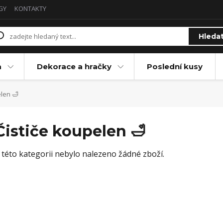
GY
KONTAKTY
Hleda
a
Dekorace a hračky
Poslední kusy
len 🛁
Čističe koupelen 🛁
 této kategorii nebylo nalezeno žádné zboží.