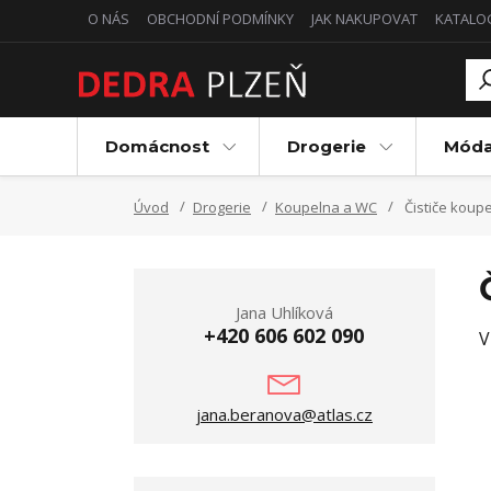
O NÁS
OBCHODNÍ PODMÍNKY
JAK NAKUPOVAT
KATALO
Domácnost
Drogerie
Mód
Úvod
Drogerie
Koupelna a WC
Čističe koupe
Jana Uhlíková
+420 606 602 090
V
jana.beranova@atlas.cz