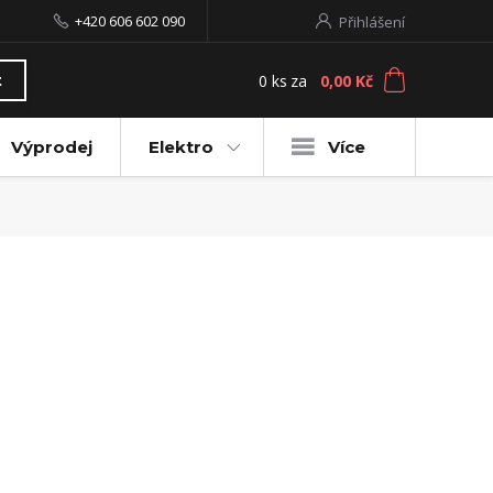
+420 606 602 090
Přihlášení
0
ks
za
0,00 Kč
t
Výprodej
Elektro
Více