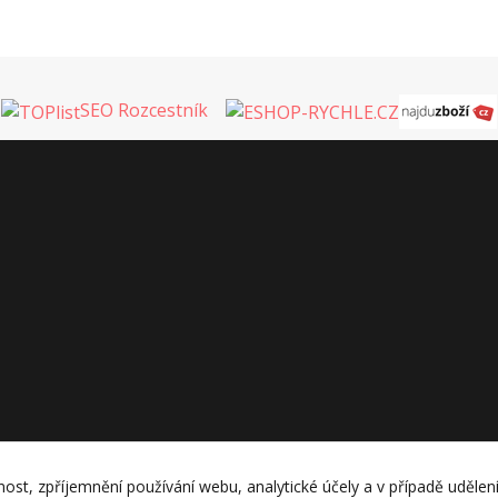
SEO Rozcestník
nost, zpříjemnění používání webu, analytické účely a v případě udělen