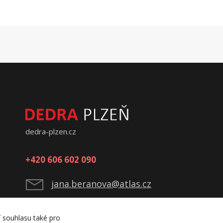
dedra-plzen.cz
+420 606 602 090
jana.beranova@atlas.cz
í souhlasu také pro