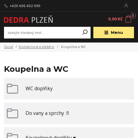
+420 606 602 090
0
0,00 Kč
Menu
Úvod
Domácnost a elektro
Koupelna a WC
Koupelna a WC
WC doplňky
Do vany a sprchy 🚿
Koupelnové doplňky ♥