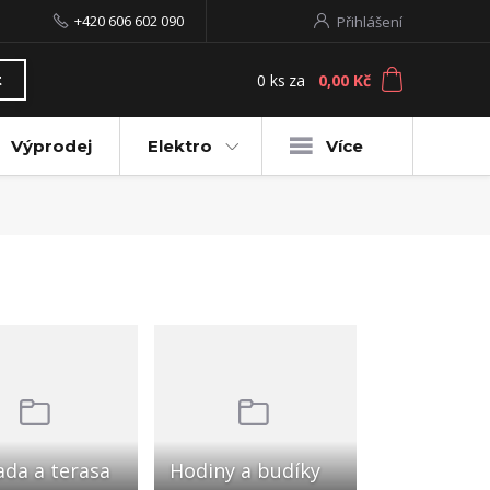
+420 606 602 090
Přihlášení
0
ks
za
0,00 Kč
t
Výprodej
Elektro
Více
ada a terasa
Hodiny a budíky