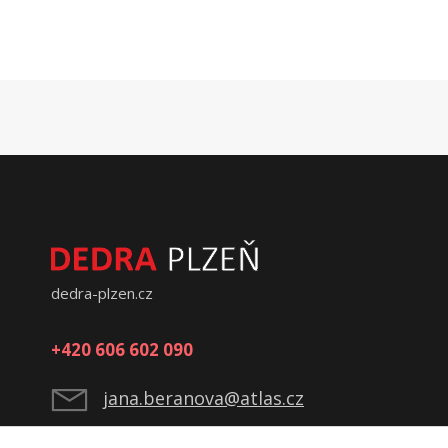
dedra-plzen.cz
+420 606 602 090
jana.beranova@atlas.cz