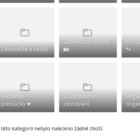
Zahrada a terasa
Pro p
Zavazadla a tašky
🏡
🐾
Úklidové
Zavazadla a
Regál
pomůcky ♥
cestování
orga
 této kategorii nebylo nalezeno žádné zboží.