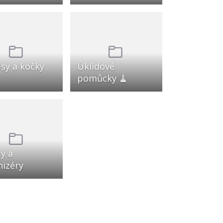
sy a kočky
Úklidové
pomůcky 🧹
y a
nizéry