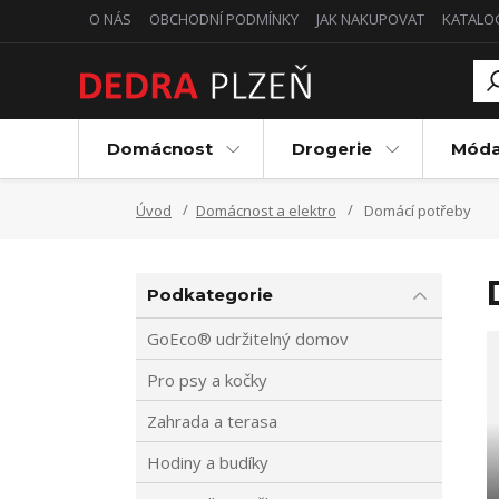
O NÁS
OBCHODNÍ PODMÍNKY
JAK NAKUPOVAT
KATALO
Domácnost
Drogerie
Mód
Úvod
Domácnost a elektro
Domácí potřeby
Podkategorie
GoEco® udržitelný domov
Pro psy a kočky
Zahrada a terasa
Hodiny a budíky