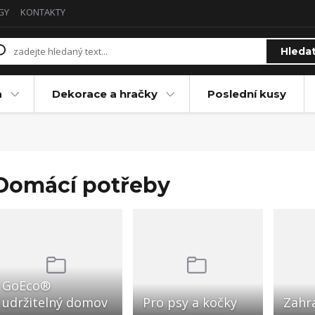
GY
KONTAKTY
Hleda
a
Dekorace a hračky
Poslední kusy
Domácí potřeby
GoEco®
udržitelný domov
Pro psy a kočky
Zahr