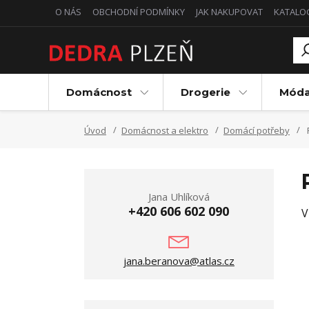
O NÁS
OBCHODNÍ PODMÍNKY
JAK NAKUPOVAT
KATALO
Domácnost
Drogerie
Mód
Úvod
Domácnost a elektro
Domácí potřeby
Jana Uhlíková
+420 606 602 090
V
jana.beranova@atlas.cz