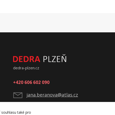
dedra-plzen.cz
+420 606 602 090
jana.beranova@atlas.cz
í souhlasu také pro