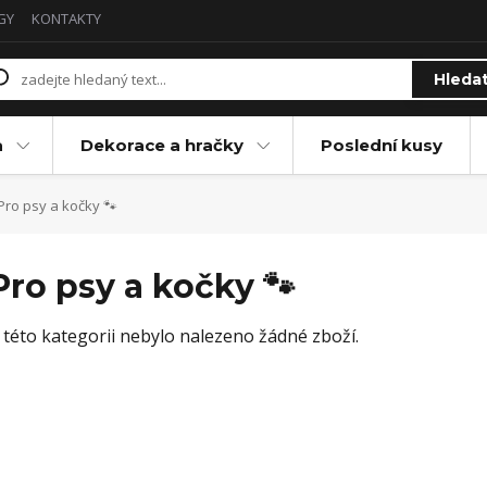
GY
KONTAKTY
Hleda
a
Dekorace a hračky
Poslední kusy
Pro psy a kočky 🐾
Pro psy a kočky 🐾
 této kategorii nebylo nalezeno žádné zboží.