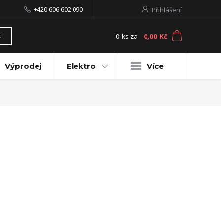
+420 606 602 090
Přihlášení
0
ks
za
0,00 Kč
t
Výprodej
Elektro
Více