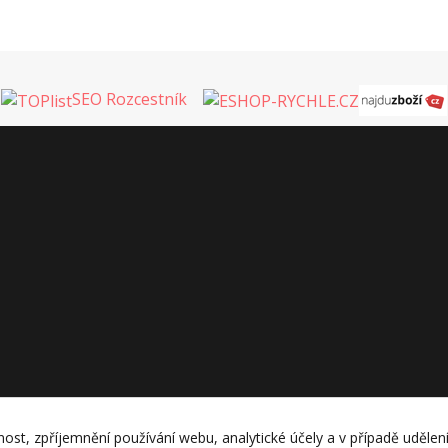
SEO Rozcestník
nost, zpříjemnění používání webu, analytické účely a v případě udělen