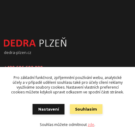
dedra-plzen.cz
+420 606 602 090
Pro základní funkčnost, zpříjemnění používání webu, analytické
jana.beranova@atlas.cz
účely a v případě udělení souhlasu také pro účely cílení reklamy
využíváme soubory cookies. Nastavení vlastních preferencí
cookies můžete kdykoli upravit odkazem ve spodní části stránek.
Nastavení
Souhlasím
Souhlas můžete odmítnout
zde
.
Vytvořeno na
Eshop-rychle.cz