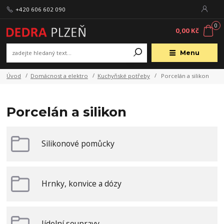
+420 606 602 090
0
0,00 Kč
Menu
Úvod
Domácnost a elektro
Kuchyňské potřeby
Porcelán a silikon
Porcelán a silikon
Silikonové pomůcky
Hrnky, konvice a dózy
Jídelní soupravy