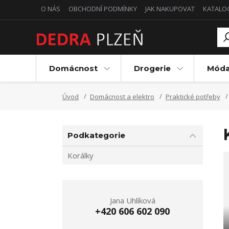
O NÁS
OBCHODNÍ PODMÍNKY
JAK NAKUPOVAT
KATALO
Domácnost
Drogerie
Mód
Úvod
Domácnost a elektro
Praktické potřeby
Podkategorie
Korálky
Jana Uhlíková
+420 606 602 090