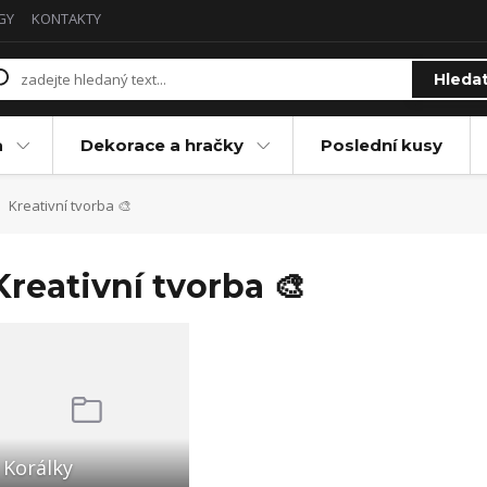
GY
KONTAKTY
Hleda
a
Dekorace a hračky
Poslední kusy
Kreativní tvorba 🎨
Kreativní tvorba 🎨
Korálky