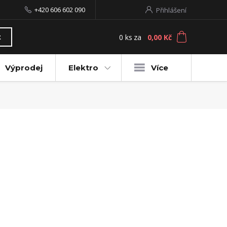
+420 606 602 090
Přihlášení
0
ks
za
0,00 Kč
t
Výprodej
Elektro
Více