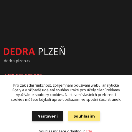
dedra-plzen.cz
+420 606 602 090
Pro základní funkčnost, zpříjemnění používání webu, analytické
jana.beranova@atlas.cz
účely a v případě udělení souhlasu také pro účely cílení reklamy
využíváme soubory cookies. Nastavení vlastních preferencí
cookies můžete kdykoli upravit odkazem ve spodní části stránek.
Nastavení
Souhlasím
Souhlas můžete odmítnout
zde
.