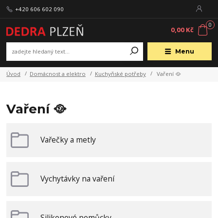
+420 606 602 090
0
0,00 Kč
Menu
Úvod
Domácnost a elektro
Kuchyňské potřeby
Vaření 🥘
Vaření 🥘
Vařečky a metly
Vychytávky na vaření
Silikonové pomůcky