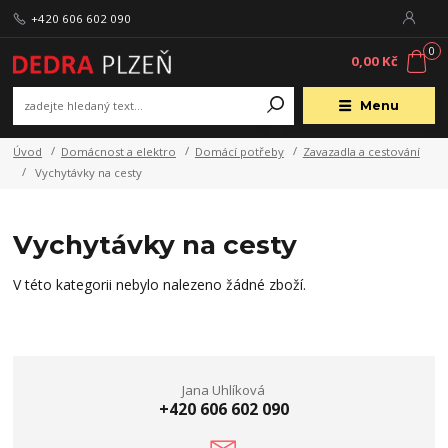
+420 606 602 090
0
0,00 Kč
Menu
Úvod
Domácnost a elektro
Domácí potřeby
Zavazadla a cestování
Vychytávky na cesty
Vychytávky na cesty
V této kategorii nebylo nalezeno žádné zboží.
Jana Uhlíková
+420 606 602 090