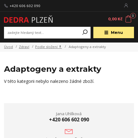
+420 606 602 090
0
0,00 Kč
Menu
Úvod
Zdraví
Podle složení 💊
Adaptogeny a extrakty
Adaptogeny a extrakty
V této kategorii nebylo nalezeno žádné zboží.
Jana Uhlíková
+420 606 602 090