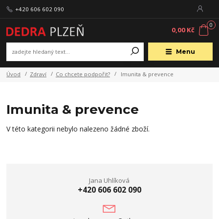
+420 606 602 090
0
0,00 Kč
Menu
Úvod
Zdraví
Co chcete podpořit?
Imunita & prevence
Imunita & prevence
V této kategorii nebylo nalezeno žádné zboží.
Jana Uhlíková
+420 606 602 090