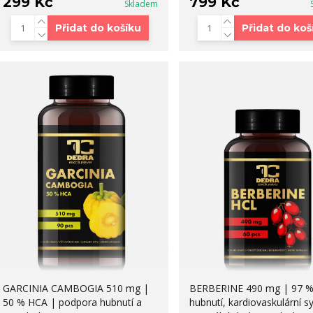
299 Kč
799 Kč
Skladem
Přidat do košíku
Přidat do koš
GARCINIA CAMBOGIA 510 mg |
BERBERINE 490 mg | 97 %
50 % HCA | podpora hubnutí a
hubnutí, kardiovaskulární s