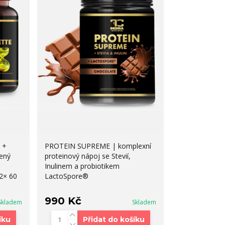
 +
PROTEIN SUPREME | komplexní
ený
proteinový nápoj se Stevií,
Inulinem a probiotikem
2× 60
LactoSpore®
990 Kč
Skladem
Skladem
íku
Přidat do košíku