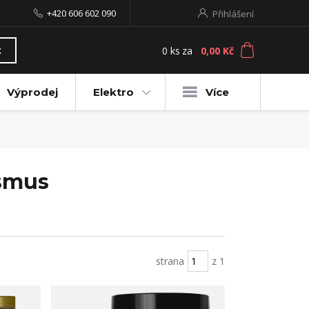
+420 606 602 090
Přihlášení
0
ks
za
0,00 Kč
t
Výprodej
Elektro
Více
ismus
strana
z 1