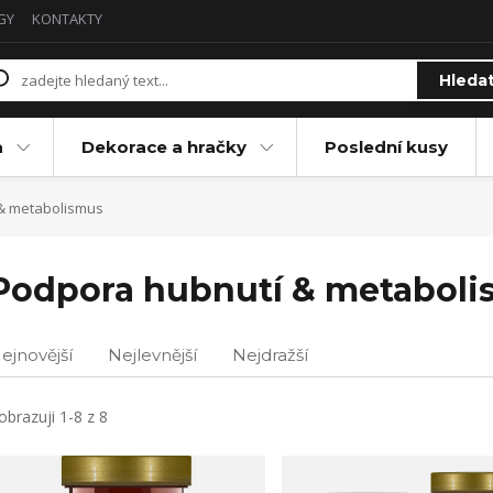
GY
KONTAKTY
Hleda
a
Dekorace a hračky
Poslední kusy
& metabolismus
Podpora hubnutí & metabol
ejnovější
Nejlevnější
Nejdražší
obrazuji 1-8 z 8