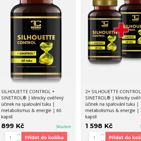
SILHOUETTE CONTROL +
2× SILHOUETTE CONTROL
SINETROL® | klinicky ověřený
SINETROL® | klinicky ověř
účinek na spalování tuku |
účinek na spalování tuku |
metabolismus & energie | 60
metabolismus & energie | 
kapslí
kapslí
899 Kč
1 598 Kč
Skladem
Přidat do košíku
Přidat do koš