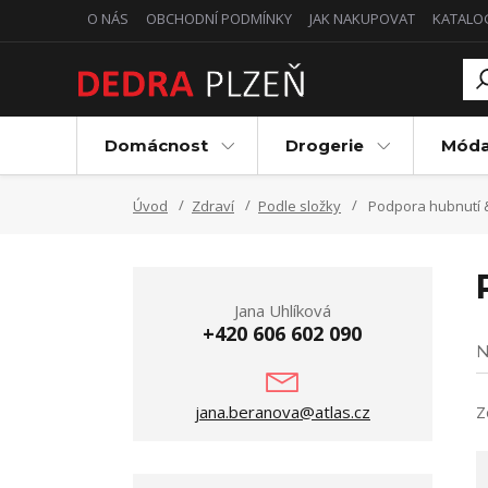
O NÁS
OBCHODNÍ PODMÍNKY
JAK NAKUPOVAT
KATALO
Domácnost
Drogerie
Mód
Úvod
Zdraví
Podle složky
Podpora hubnutí 
Jana Uhlíková
+420 606 602 090
N
jana.beranova@atlas.cz
Z