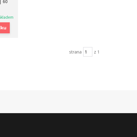
| 60
Skladem
íku
strana
z 1