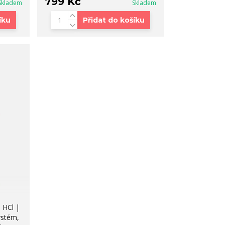
799 Kč
Skladem
Skladem
íku
Přidat do košíku
 HCl |
ystém,