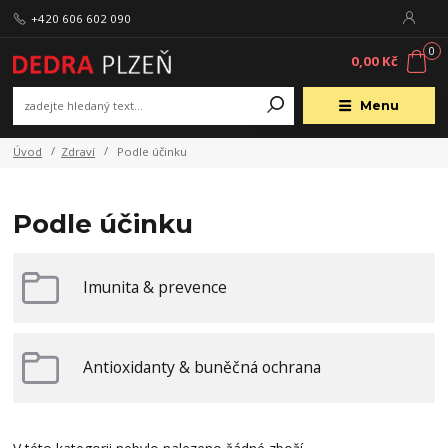
+420 606 602 090
0
0,00 Kč
Menu
Úvod
Zdraví
Podle účinku
Podle účinku
Imunita & prevence
Antioxidanty & buněčná ochrana