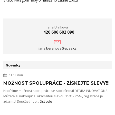
V této kategorii nebylo nalezeno žádné zboží.
Jana Uhlíková
+420 606 602 090
jana.beranova@atlas.cz
Novinky
01.01.2020
MOŽNOST SPOLUPRÁCE - ZÍSKEJTE SLEVY!!!
Nabízíme možnost spolupráce se společností DEDRA INNOVATIONS.
Můžete si nakoupit s okamžitou slevou 15% - 25%, registrace je
zdarma! Součástí 1. b...
číst celé