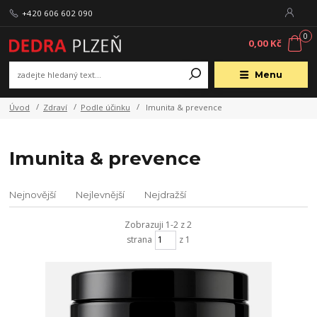
+420 606 602 090
0
0,00 Kč
Menu
Úvod
Zdraví
Podle účinku
Imunita & prevence
Imunita & prevence
Nejnovější
Nejlevnější
Nejdražší
Zobrazuji 1-2 z 2
strana
z 1