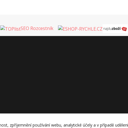
SEO Rozcestník
nost, zpříjemnění používání webu, analytické účely a v případě udělen