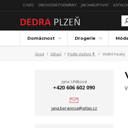
O NÁS
OBCHODNÍ PODMÍNKY
JAK NAKUPOVAT
KATALO
Domácnost
Drogerie
Mód
Úvod
Zdraví
Podle složení 💊
Vitální houby
Jana Uhlíková
+420 606 602 090
V
jana.beranova@atlas.cz