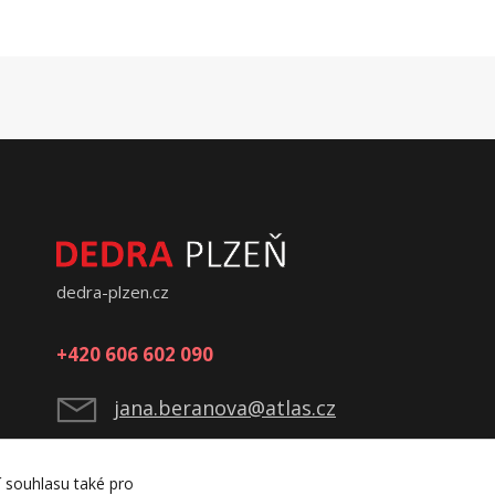
dedra-plzen.cz
+420 606 602 090
jana.beranova@atlas.cz
í souhlasu také pro