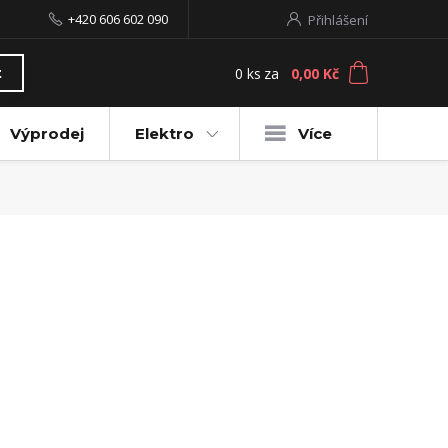
+420 606 602 090
Přihlášení
0
ks
za
0,00 Kč
t
Výprodej
Elektro
Více