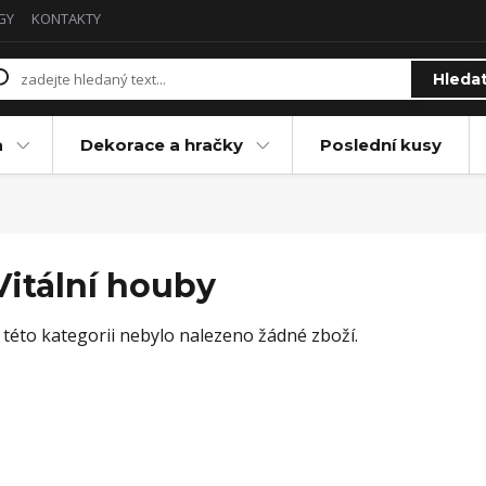
GY
KONTAKTY
Hleda
a
Dekorace a hračky
Poslední kusy
Vitální houby
 této kategorii nebylo nalezeno žádné zboží.