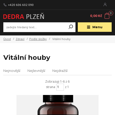
+420 606 602 090
0
0,00 Kč
Menu
Úvod
Zdraví
Podle složky
Vitální houby
Vitální houby
Nejnovější
Nejlevnější
Nejdražší
Zobrazuji 1-6 z 6
strana
z 1