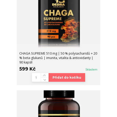
CHAGA SUPREME 510 mg | 50 % polysacharidů + 20
% beta-glukanů | imunita, vitalita & antioxidanty |
90 kapslí
599 Kč
Skladem
Přidat do košíku