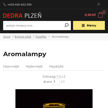
+420 606 602 090
0
0,00 Kč
Menu
Úvod
Bytové vůně
Doplňky
Aromalampy
Aromalampy
Nejnovější
Nejlevnější
Nejdražší
Zobrazuji 1-2 z 2
strana
z 1