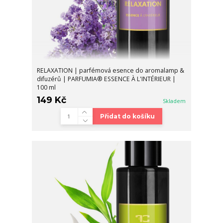
RELAXATION | parfémová esence do aromalamp &
difuzérů | PARFUMIA® ESSENCE À L'INTÉRIEUR |
100 ml
149 Kč
Skladem
Přidat do košíku