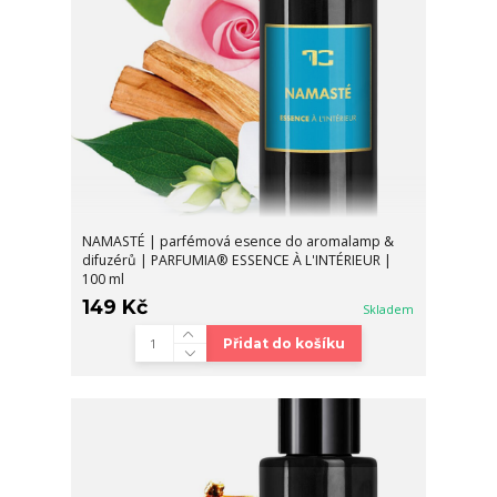
NAMASTÉ | parfémová esence do aromalamp &
difuzérů | PARFUMIA® ESSENCE À L'INTÉRIEUR |
100 ml
149 Kč
Skladem
Přidat do košíku