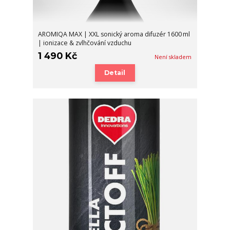
AROMIQA MAX | XXL sonický aroma difuzér 1600 ml
| ionizace & zvlhčování vzduchu
1 490 Kč
Není skladem
Detail