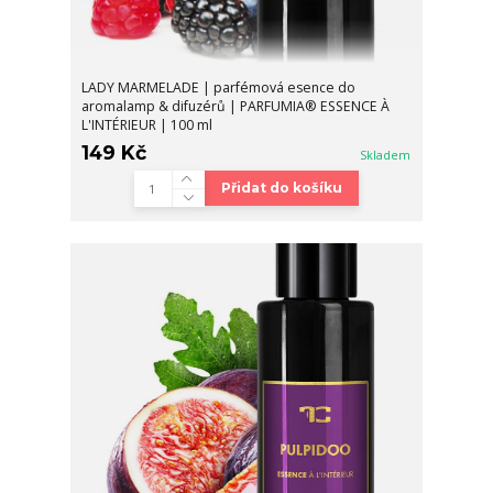
LADY MARMELADE | parfémová esence do
aromalamp & difuzérů | PARFUMIA® ESSENCE À
L'INTÉRIEUR | 100 ml
149 Kč
Skladem
Přidat do košíku