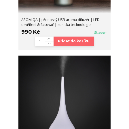
AROMIQA | přenosný USB aroma difuzér | LED
osvětlení & časovač | sonická technologie
990 Kč
Skladem
Přidat do košíku