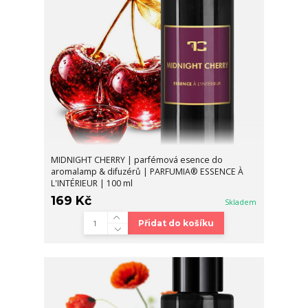
MIDNIGHT CHERRY | parfémová esence do
aromalamp & difuzérů | PARFUMIA® ESSENCE À
L'INTÉRIEUR | 100 ml
169 Kč
Skladem
Přidat do košíku