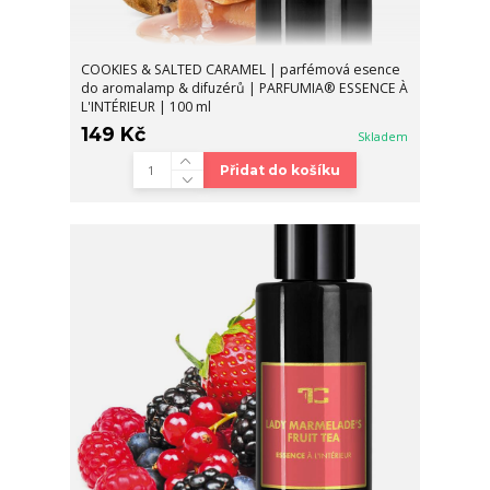
COOKIES & SALTED CARAMEL | parfémová esence
do aromalamp & difuzérů | PARFUMIA® ESSENCE À
L'INTÉRIEUR | 100 ml
149 Kč
Skladem
Přidat do košíku