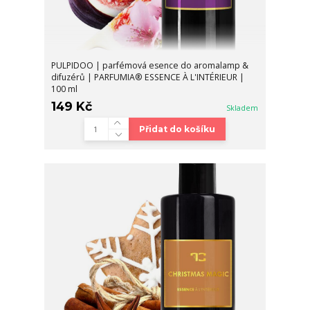
PULPIDOO | parfémová esence do aromalamp &
difuzérů | PARFUMIA® ESSENCE À L'INTÉRIEUR |
100 ml
149 Kč
Skladem
Přidat do košíku