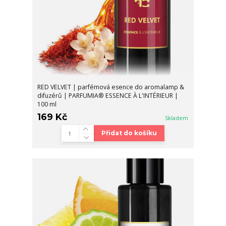
RED VELVET | parfémová esence do aromalamp &
difuzérů | PARFUMIA® ESSENCE À L'INTÉRIEUR |
100 ml
169 Kč
Skladem
Přidat do košíku