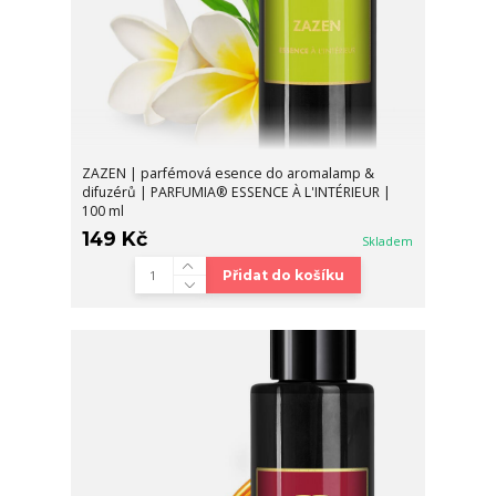
ZAZEN | parfémová esence do aromalamp &
difuzérů | PARFUMIA® ESSENCE À L'INTÉRIEUR |
100 ml
149 Kč
Skladem
Přidat do košíku