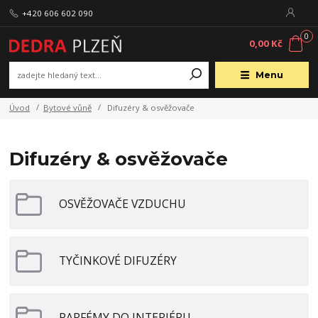
+420 606 602 090
0
0,00 Kč
Menu
Úvod
Bytové vůně
Difuzéry & osvěžovače
Difuzéry & osvěžovače
OSVĚŽOVAČE VZDUCHU
TYČINKOVÉ DIFUZÉRY
PARFÉMY DO INTERIÉRU