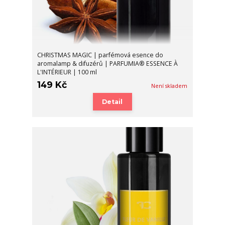
CHRISTMAS MAGIC | parfémová esence do
aromalamp & difuzérů | PARFUMIA® ESSENCE À
L'INTÉRIEUR | 100 ml
149 Kč
Není skladem
Detail