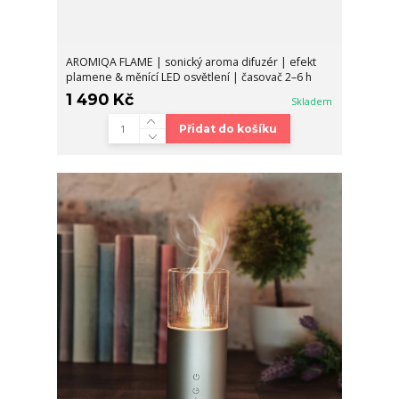
AROMIQA FLAME | sonický aroma difuzér | efekt
plamene & měnící LED osvětlení | časovač 2–6 h
1 490 Kč
Skladem
Přidat do košíku