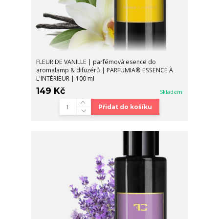
FLEUR DE VANILLE | parfémová esence do
aromalamp & difuzérů | PARFUMIA® ESSENCE À
L'INTÉRIEUR | 100 ml
149 Kč
Skladem
Přidat do košíku