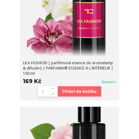
LILA FASHION | parfémová esence do aromalamp
& difuzérů | PARFUMIA® ESSENCE À L'INTÉRIEUR |
100 ml
169 Kč
Skladem
Přidat do košíku