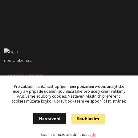
dedra-plzen.cz
+420 606 602 090
Pro základní funkčnost, zpříjemnění používání webu, analytické
jana.beranova@atlas.cz
účely a v případě udělení souhlasu také pro účely cílení reklamy
využíváme soubory cookies. Nastavení vlastních preferencí
cookies můžete kdykoli upravit odkazem ve spodní části stránek.
Nastavení
Souhlasím
Souhlas můžete odmítnout
zde
.
Vytvořeno na
Eshop-rychle.cz