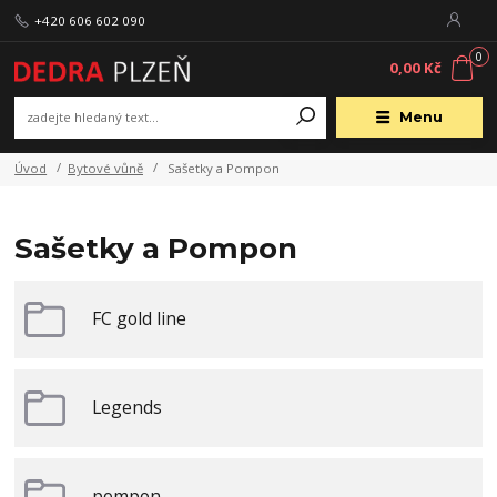
+420 606 602 090
0
0,00 Kč
Menu
Úvod
Bytové vůně
Sašetky a Pompon
Sašetky a Pompon
FC gold line
Legends
pompon