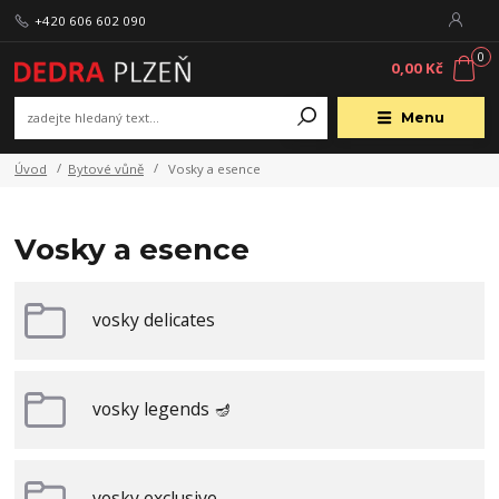
+420 606 602 090
0
0,00 Kč
Menu
Úvod
Bytové vůně
Vosky a esence
Vosky a esence
vosky delicates
vosky legends 🪔
vosky exclusive