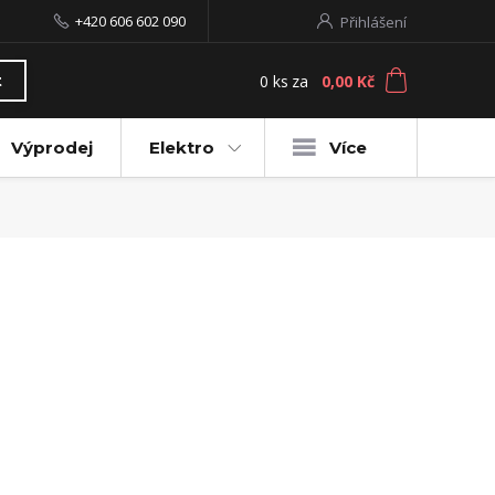
+420 606 602 090
Přihlášení
0
ks
za
0,00 Kč
t
Výprodej
Elektro
Více