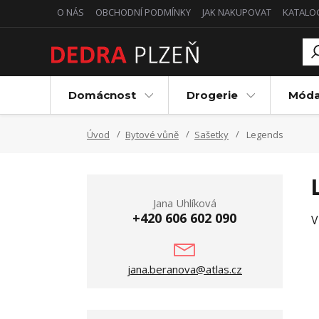
O NÁS
OBCHODNÍ PODMÍNKY
JAK NAKUPOVAT
KATALO
Domácnost
Drogerie
Mód
Úvod
Bytové vůně
Sašetky
Legends
Jana Uhlíková
+420 606 602 090
V
jana.beranova@atlas.cz