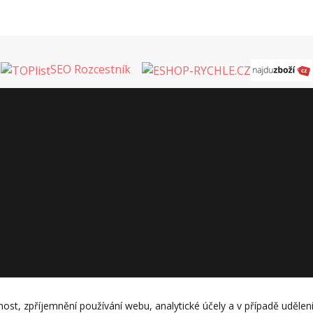
SEO Rozcestník
nost, zpříjemnění používání webu, analytické účely a v případě udělen