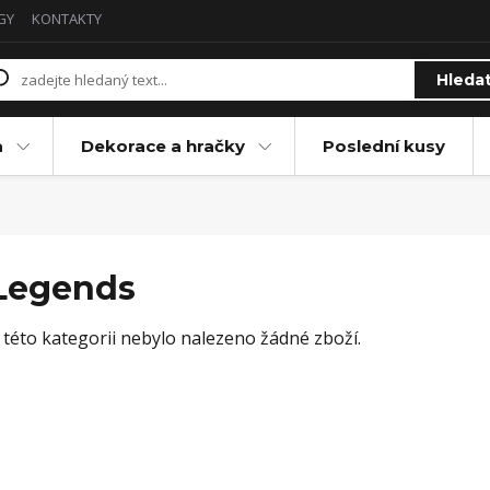
GY
KONTAKTY
Hleda
a
Dekorace a hračky
Poslední kusy
Legends
 této kategorii nebylo nalezeno žádné zboží.