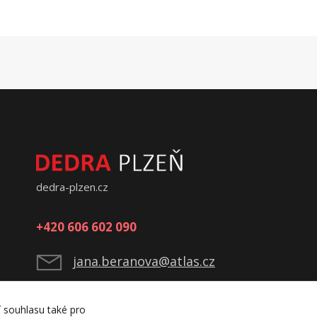
dedra-plzen.cz
+420 606 602 090
jana.beranova@atlas.cz
í souhlasu také pro